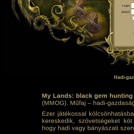
Login
Jelszó
Hadi-gaz
My Lands: black gem hunting
(MMOG). Műfaj – hadi-gazdasági 
Ezer játékossal kölcsönhatásban
kereskedik, szövetségeket köt
hogy hadi vagy bányászati szerv