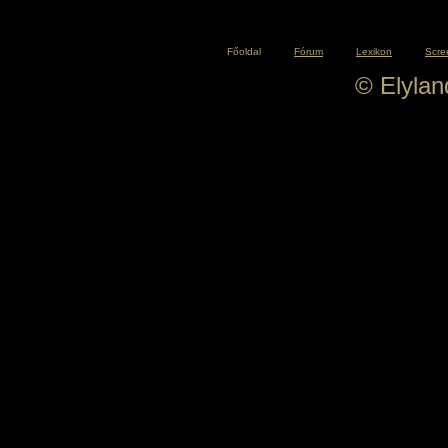
Főoldal
Fórum
Lexikon
Scre
© Elyla