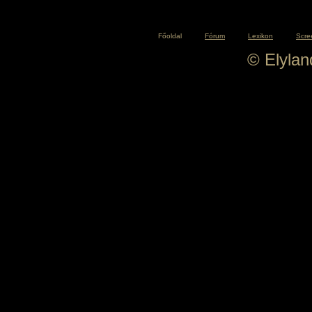
Főoldal
Fórum
Lexikon
Scre
© Elyla