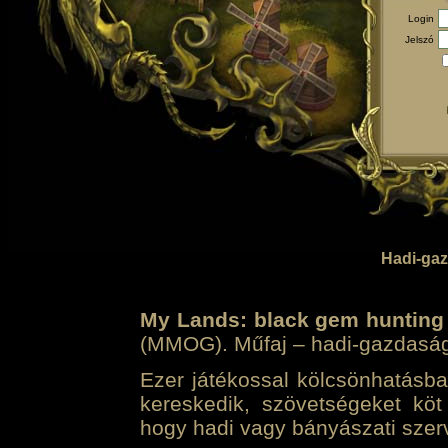
Login
Jelszó
Hadi-gaz
My Lands: black gem hunting
(MMOG). Műfaj – hadi-gazdasági 
Ezer játékossal kölcsönhatásban
kereskedik, szövetségeket köt
hogy hadi vagy bányászati szerv