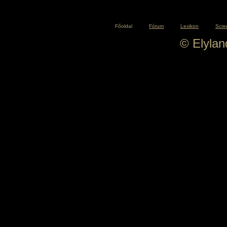
Főoldal
Fórum
Lexikon
Scre
© Elyla