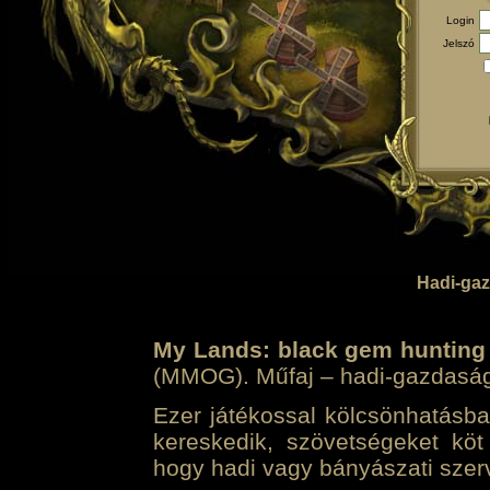
Login
Jelszó
Hadi-gaz
My Lands: black gem hunting
(MMOG). Műfaj – hadi-gazdasági 
Ezer játékossal kölcsönhatásban
kereskedik, szövetségeket köt
hogy hadi vagy bányászati szerv