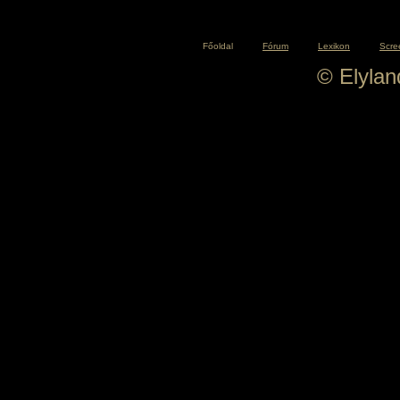
Főoldal
Fórum
Lexikon
Scre
© Elyla