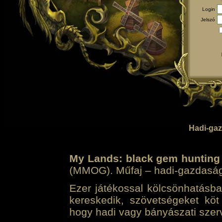
Login
Jelszó
Hadi-gaz
My Lands: black gem hunting
(MMOG). Műfaj – hadi-gazdasági 
Ezer játékossal kölcsönhatásban
kereskedik, szövetségeket köt
hogy hadi vagy bányászati szerv