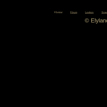
Főoldal
Fórum
Lexikon
Scre
© Elyla