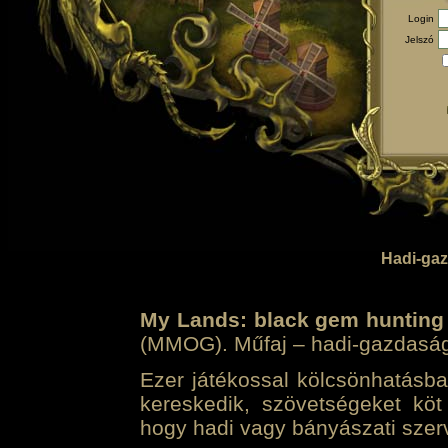
Login
Jelszó
Hadi-gaz
My Lands: black gem hunting
(MMOG). Műfaj – hadi-gazdasági 
Ezer játékossal kölcsönhatásban
kereskedik, szövetségeket köt
hogy hadi vagy bányászati szerv