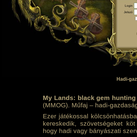
Login
Jelszó
Hadi-gaz
My Lands: black gem hunting
(MMOG). Műfaj – hadi-gazdasági 
Ezer játékossal kölcsönhatásban
kereskedik, szövetségeket köt
hogy hadi vagy bányászati szerv