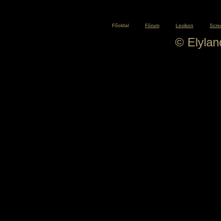
Főoldal
Fórum
Lexikon
Scre
© Elyla