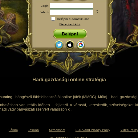
Login
?
Jelszó
belépni automatikusan
Beregisztrálni
Belépni
Hadi-gazdasági online stratégia
hunting
- böngésző többfelhasználói online játék (MMOG). Műfaj – hadi-gazdasági s
nhatásban van reális időben – fejleszti a városát, kereskedik, szövetségeket kö
adi vagy bányászati szervert válasszon ki.
Fórum
Lexikon
Screenshot
EULA and Privacy Policy
Video Policy
© Elyland LLC 2009-2026