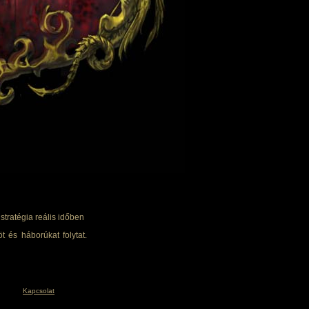
tratégia reális időben
t és háborúkat folytat.
Kapcsolat