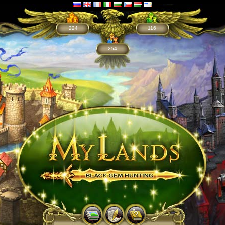
224
116
254