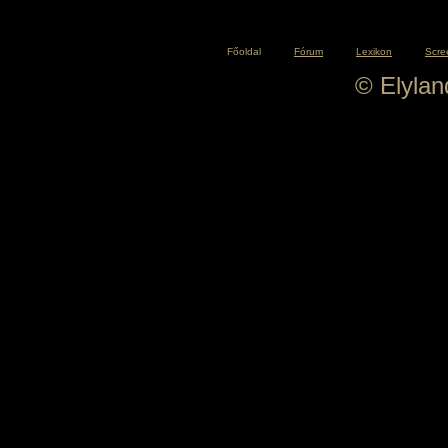
Főoldal
Fórum
Lexikon
Scre
© Elyla