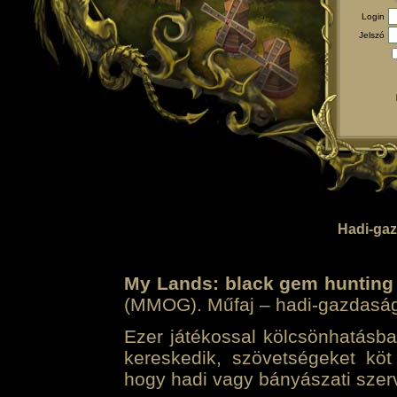
Login
Jelszó
Hadi-gaz
My Lands: black gem hunting
(MMOG). Műfaj – hadi-gazdasági 
Ezer játékossal kölcsönhatásban
kereskedik, szövetségeket köt
hogy hadi vagy bányászati szerv