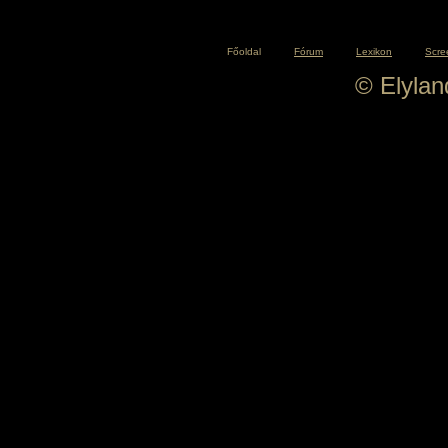
Főoldal
Fórum
Lexikon
Scre
© Elyla