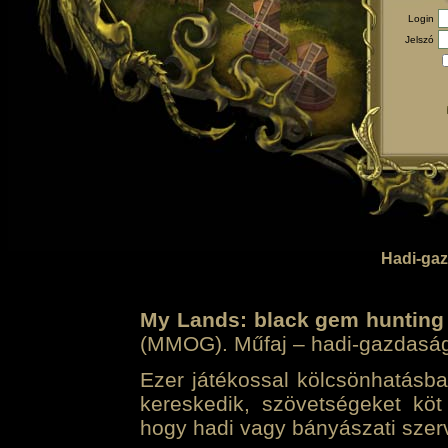
Login
Jelszó
Hadi-gaz
My Lands: black gem hunting
(MMOG). Műfaj – hadi-gazdasági 
Ezer játékossal kölcsönhatásban
kereskedik, szövetségeket köt
hogy hadi vagy bányászati szerv