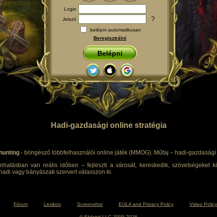
Login
?
Jelszó
belépni automatikusan
Beregisztrálni
Belépni
Hadi-gazdasági online stratégia
hunting
- böngésző többfelhasználói online játék (MMOG). Műfaj – hadi-gazdasági s
nhatásban van reális időben – fejleszti a városát, kereskedik, szövetségeket kö
adi vagy bányászati szervert válasszon ki.
Fórum
Lexikon
Screenshot
EULA and Privacy Policy
Video Policy
© Elyland LLC 2009-2026