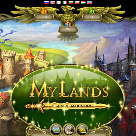
223
94
254