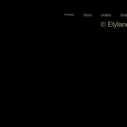
Főoldal
Fórum
Lexikon
Scre
© Elyla