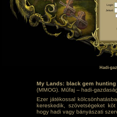
Login
Jelszó
Hadi-gaz
My Lands: black gem hunting
(MMOG). Műfaj – hadi-gazdasági 
Ezer játékossal kölcsönhatásban
kereskedik, szövetségeket köt
hogy hadi vagy bányászati szerv