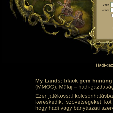
Login
Jelszó
Hadi-gaz
My Lands: black gem hunting
(MMOG). Műfaj – hadi-gazdasági 
Ezer játékossal kölcsönhatásban
kereskedik, szövetségeket köt
hogy hadi vagy bányászati szerv