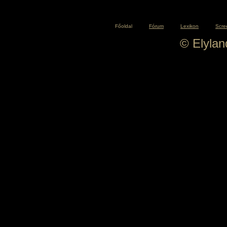
Főoldal
Fórum
Lexikon
Scre
© Elyla