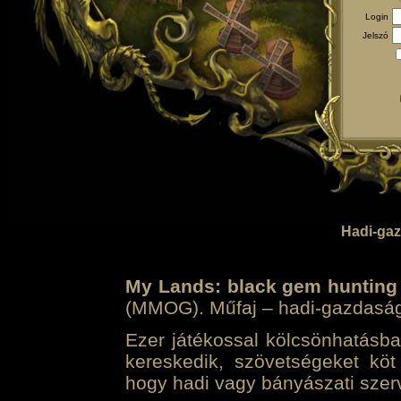
Login
Jelszó
Hadi-gaz
My Lands: black gem hunting
(MMOG). Műfaj – hadi-gazdasági 
Ezer játékossal kölcsönhatásban
kereskedik, szövetségeket köt
hogy hadi vagy bányászati szerv