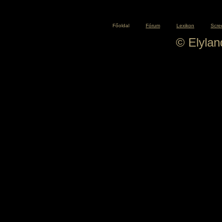
Főoldal
Fórum
Lexikon
Scre
© Elyla