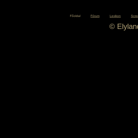
Főoldal
Fórum
Lexikon
Scre
© Elyla