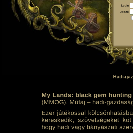
Login
Jelszó
Hadi-gaz
My Lands: black gem hunting
(MMOG). Műfaj – hadi-gazdasági 
Ezer játékossal kölcsönhatásban
kereskedik, szövetségeket köt
hogy hadi vagy bányászati szerv