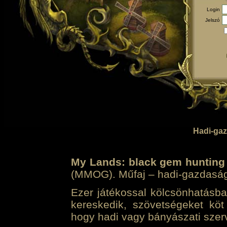
Login
Jelszó
Hadi-gaz
My Lands: black gem hunting
(MMOG). Műfaj – hadi-gazdasági 
Ezer játékossal kölcsönhatásban
kereskedik, szövetségeket köt
hogy hadi vagy bányászati szerv