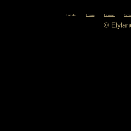
Főoldal
Fórum
Lexikon
Scre
© Elyla