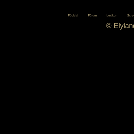
Főoldal
Fórum
Lexikon
Scre
© Elyla