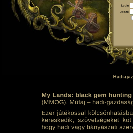
Login
Jelszó
Hadi-gaz
My Lands: black gem hunting
(MMOG). Műfaj – hadi-gazdasági 
Ezer játékossal kölcsönhatásban
kereskedik, szövetségeket köt
hogy hadi vagy bányászati szerv