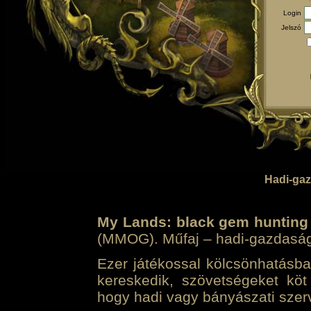
Login
Jelszó
Hadi-gaz
My Lands: black gem hunting
(MMOG). Műfaj – hadi-gazdasági 
Ezer játékossal kölcsönhatásban
kereskedik, szövetségeket köt
hogy hadi vagy bányászati szerv