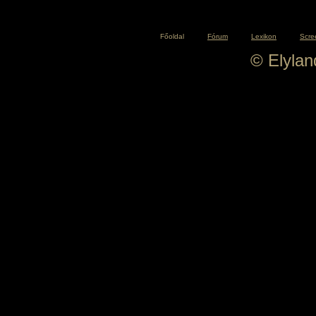
Főoldal
Fórum
Lexikon
Scre
© Elyla