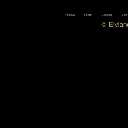
Főoldal
Fórum
Lexikon
Scre
© Elyla