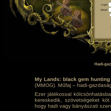
Login
Jelszó
Hadi-gaz
My Lands: black gem hunting
(MMOG). Műfaj – hadi-gazdasági 
Ezer játékossal kölcsönhatásban
kereskedik, szövetségeket köt
hogy hadi vagy bányászati szerv