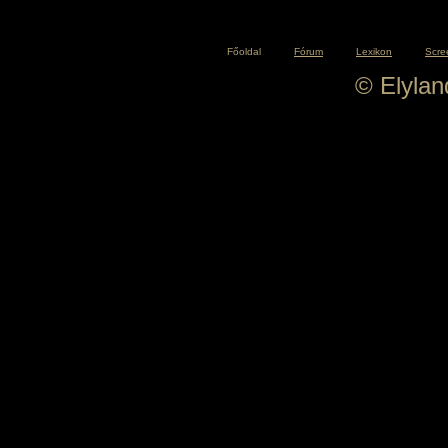
Főoldal
Fórum
Lexikon
Scre
© Elyla