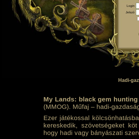
Login
Jelszó
Hadi-gaz
My Lands: black gem hunting
(MMOG). Műfaj – hadi-gazdasági 
Ezer játékossal kölcsönhatásban
kereskedik, szövetségeket köt
hogy hadi vagy bányászati szerv