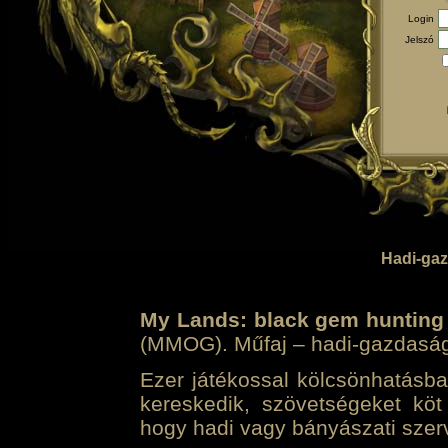
Login
Jelszó
Hadi-gaz
My Lands: black gem hunting
(MMOG). Műfaj – hadi-gazdasági 
Ezer játékossal kölcsönhatásban
kereskedik, szövetségeket köt
hogy hadi vagy bányászati szerv