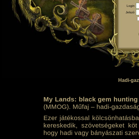
Login
Jelszó
Hadi-gaz
My Lands: black gem hunting
(MMOG). Műfaj – hadi-gazdasági 
Ezer játékossal kölcsönhatásban
kereskedik, szövetségeket köt
hogy hadi vagy bányászati szerv