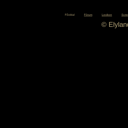
Főoldal
Fórum
Lexikon
Scre
© Elyla